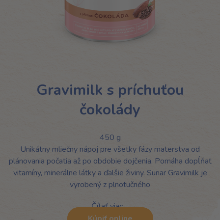
Gravimilk s príchuťou
čokolády
450 g
Unikátny mliečny nápoj pre všetky fázy materstva od
plánovania počatia až po obdobie dojčenia. Pomáha dopĺňať
vitamíny, minerálne látky a ďalšie živiny. Sunar Gravimilk je
vyrobený z plnotučného
Čítať viac
Kúpiť online