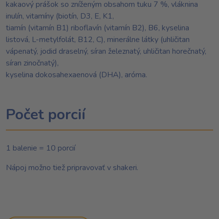
kakaový prášok so zníženým obsahom tuku 7 %, vláknina
inulín, vitamíny (biotín, D3, E, K1,
tiamín (vitamín B1) riboflavín (vitamín B2), B6, kyselina
listová, L-metylfolát, B12, C), minerálne látky (uhličitan
vápenatý, jodid draselný, síran železnatý, uhličitan horečnatý,
síran zinočnatý),
kyselina dokosahexaenová (DHA), aróma.
Počet porcií
1 balenie = 10 porcií
Nápoj možno tiež pripravovať v shakeri.