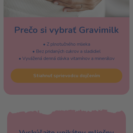
Prečo si vybrať Gravimilk
• Z plnotučného mlieka
• Bez pridaných cukrov a sladidiel
• Vyvážená denná dávka vitamínov a minerálov
Stiahnuť sprievodcu dojčením
Vyskúšajte unikátny mliečny