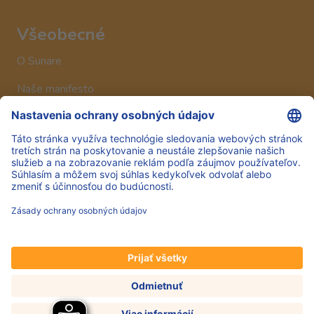
Všeobecné
O Sunare
Naše manifesto
Historia
Sledujte nás
Hero Global
Copyright © Hero 2025