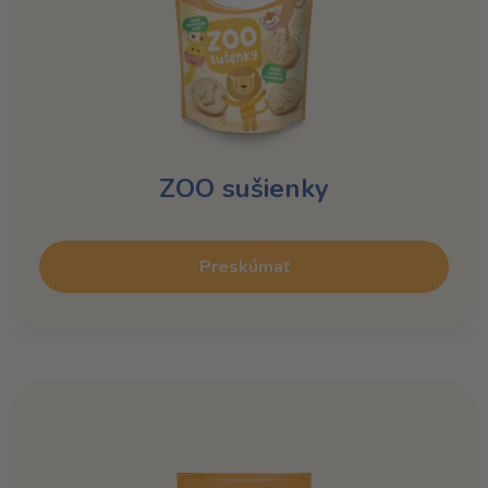
ZOO sušienky
Preskúmať