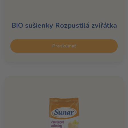
BIO sušienky Rozpustilá zvířátka
Preskúmať