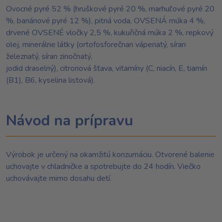
Ovocné pyré 52 % (hruškové pyré 20 %, marhul'ové pyré 20
%, banánové pyré 12 %), pitná voda, OVSENÁ múka 4 %,
drvené OVSENÉ vločky 2,5 %, kukuřičná múka 2 %, repkový
olej, minerálne látky (ortofosforečnan vápenatý, síran
železnatý, síran zinočnatý,
jodid draselný), citronová šťava, vitamíny (C, niacín, E, tiamín
(B1), B6, kyselina listová).
Návod na prípravu
Výrobok je určený na okamžitú konzumáciu. Otvorené balenie
uchovajte v chladničke a spotrebujte do 24 hodín. Viečko
uchovávajte mimo dosahu detí.