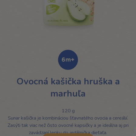
Ovocná kašička hruška a
marhuľa
120 g
Sunar kašička je kombináciou šťavnatého ovocia a cereálií.
Zasýti tak viac než čisto ovocné kapsičky a je ideálna aj pri
zavádzaní lepku do jedálnička dieťaťa.