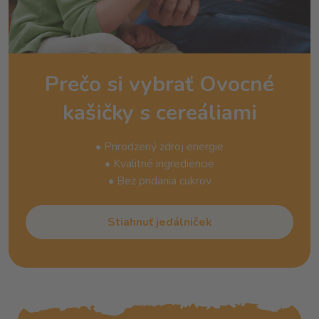
Prečo si vybrať Ovocné
kašičky s cereáliami
• Prirodzený zdroj energie
• Kvalitné ingrediencie
• Bez pridania cukrov
Stiahnuť jedálniček