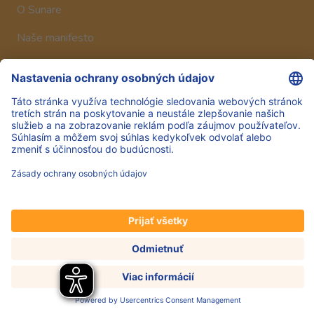
O Sunare
Naše manifesto
Historia
Sledujte nás
Hero Global
Copyright © Hero 2025