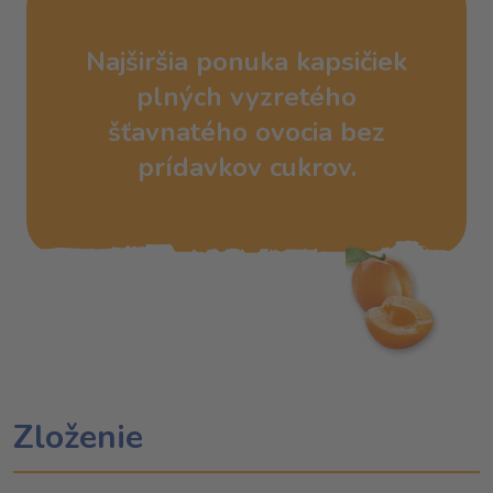
Najširšia ponuka kapsičiek
plných vyzretého
šťavnatého ovocia bez
prídavkov cukrov.
Zloženie