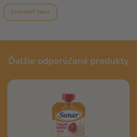
STIAHNUŤ OBAL
Ďalšie odporúčané produkty