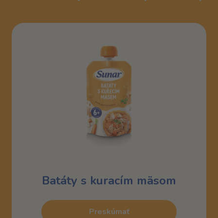
Batáty s kuracím mäsom
Preskúmať