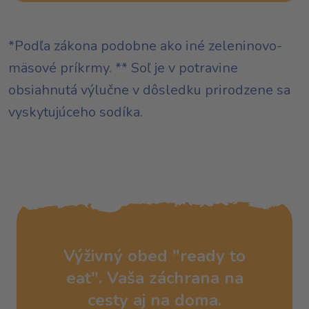
*Podľa zákona podobne ako iné zeleninovo-
mäsové príkrmy. ** Soľ je v potravine
obsiahnutá výlučne v dôsledku prirodzene sa
vyskytujúceho sodíka.
Výživný obed "ready to
eat". Vaša záchrana na
cesty aj na doma.