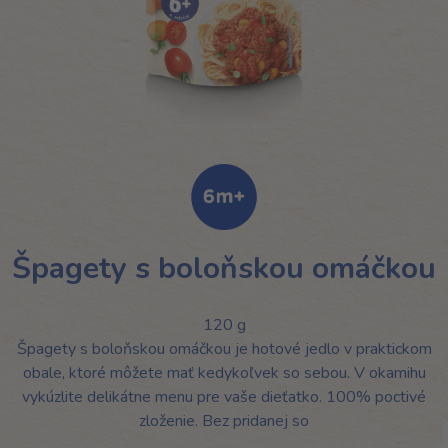
Špagety s boloňskou omáčkou
120 g
Špagety s boloňskou omáčkou je hotové jedlo v praktickom
obale, ktoré môžete mať kedykoľvek so sebou. V okamihu
vykúzlite delikátne menu pre vaše dieťatko. 100% poctivé
zloženie. Bez pridanej so