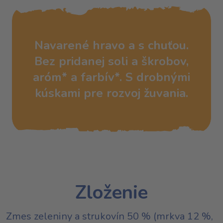
Navarené hravo a s chuťou.
Bez pridanej soli a škrobov,
aróm* a farbív*. S drobnými
kúskami pre rozvoj žuvania.
Zloženie
Zmes zeleniny a strukovín 50 % (mrkva 12 %,