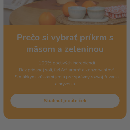
Prečo si vybrať príkrm s
mäsom a zeleninou
- 100% poctivých ingrediencií
- Bez pridanej soli, farbív*, aróm* a konzervantov*
- S mäkkými kúskami jedla pre správny rozvoj žuvania
a hryzenia
Stiahnuť jedálniček