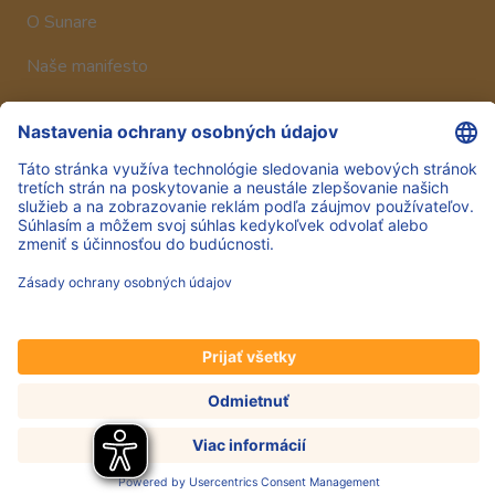
O Sunare
Naše manifesto
Historia
Sledujte nás
Hero Global
Copyright © Hero 2025